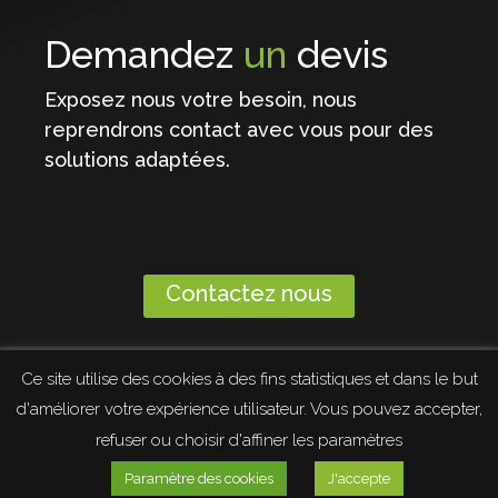
Demandez
un
devis
Exposez nous votre besoin, nous
reprendrons contact avec vous pour des
solutions adaptées.
Contactez nous
Ce site utilise des cookies à des fins statistiques et dans le but
Mentions légales et politique de confidentialité
d'améliorer votre expérience utilisateur. Vous pouvez accepter,
refuser ou choisir d'affiner les paramètres
Paramètre des cookies
J'accepte
© PRETTRE ESPACES VERTS