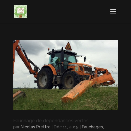
Fauchage de dépendances vertes
par
Nicolas Prettre
|
Déc 11, 2019
|
Fauchages,